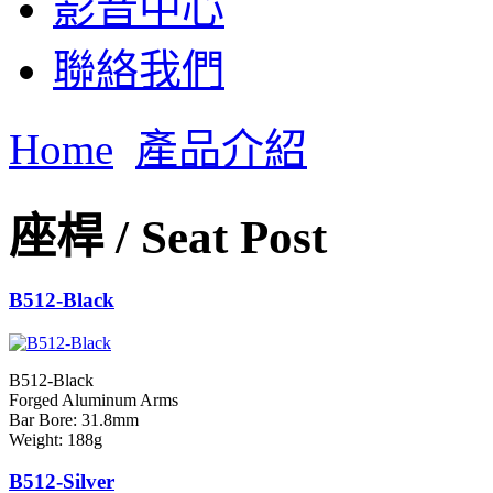
影音中心
聯絡我們
Home
產品介紹
座桿 / Seat Post
B512-Black
B512-Black
Forged Aluminum Arms
Bar Bore: 31.8mm
Weight: 188g
B512-Silver